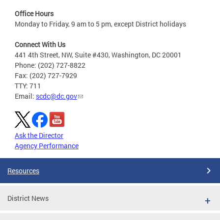
Office Hours
Monday to Friday, 9 am to 5 pm, except District holidays
Connect With Us
441 4th Street, NW, Suite #430, Washington, DC 20001
Phone: (202) 727-8822
Fax: (202) 727-7929
TTY: 711
Email:
scdc@dc.gov
Ask the Director
Agency Performance
Resources
District News